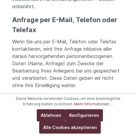
unberührt.
Anfrage per E-Mail, Telefon oder
Telefax
Wenn Sie uns per E-Mail, Telefon oder Telefax
kontaktieren, wird Ihre Anfrage inklusive aller
daraus hervorgehenden personenbezogenen
Daten (Name, Anfrage) zum Zwecke der
Bearbeitung Ihres Anliegens bei uns gespeichert
und verarbeitet. Diese Daten geben wir nicht
ohne Ihre Einwilligung weiter.
Die Verarbeitung dieser Daten erfolgt auf
Diese Website verwendet Cookies, um eine bestmögliche
Grundlage von Art. 6 Abs. 1 lit. b DSGVO, sofern
Erfahrung bieten zu können.
Mehr Informationen ...
Ihre Anfrage mit der Erfüllung eines Vertrags
Ablehnen
Konfigurieren
zusammenhängt oder zur Durchführung
vorvertraglicher Maßnahmen erforderlich ist. In
Alle Cookies akzeptieren
allen übrigen Fällen beruht die Verarbeitung auf