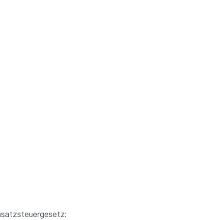
Weißweine
Roséweine
Sekt
Alkoholfrei genießen
l schmeckt!
satzsteuergesetz: