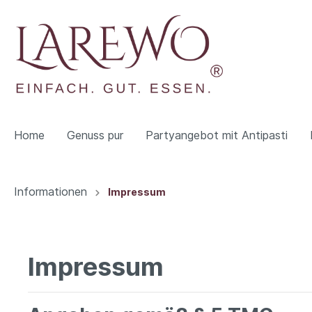
Home
Genuss pur
Partyangebot mit Antipasti
Zur Kategorie Genuss pur
Zur Kategorie Über uns
Informationen
Impressum
Käse
Presse
Oliven
Impressum
Wurst
Süßes &