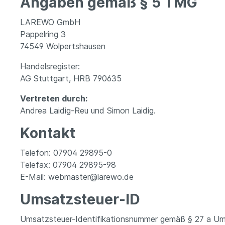
Angaben gemäß § 5 TMG
LAREWO GmbH
Pappelring 3
74549 Wolpertshausen
Handelsregister:
AG Stuttgart, HRB 790635
Hohenlohe schmeckt!
Südtiro
Vertreten durch:
Andrea Laidig-Reu und Simon Laidig.
Kontakt
Telefon: 07904 29895-0
Telefax: 07904 29895-98
E-Mail: webmaster@larewo.de
Umsatzsteuer-ID
Umsatzsteuer-Identifikationsnummer gemäß § 27 a Um