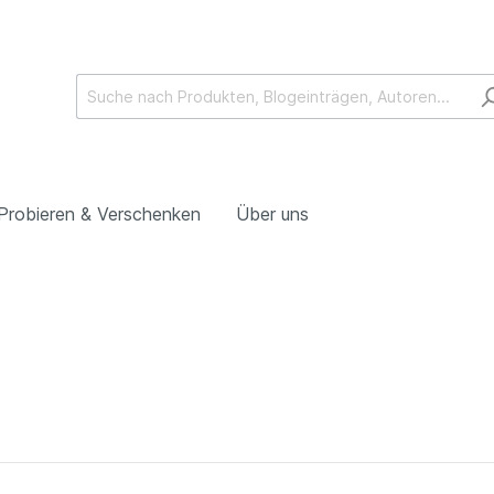
Probieren & Verschenken
Über uns
Peperoni & Co.
 Feines
Wein & Co.
Rotweine