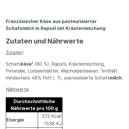
Französischer Käse aus pasteurisierter
Schafsmilch in Rapsöl mit Kräutermischung
Zutaten und Nährwerte
Zutaten
:
Schafs
käse¹
(80 %), Rapsöl, Kräutermischung,
Petersilie, Lorbeerblätter, Wacholderbeeren. ¹enthält
mindestens 48% Fett i. Tr., pasteurisierte Schafs
milch
.
Nährwerte
:
Durchschnittliche
Nährwerte pro 100 g
372 Kcal/
Energie
1538 KJ