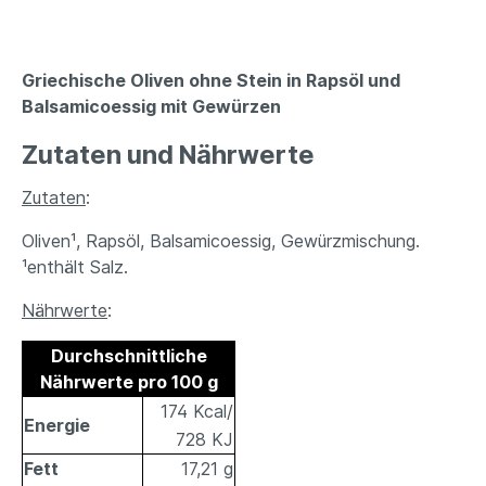
Griechische Oliven ohne Stein in Rapsöl und
Balsamicoessig mit Gewürzen
Zutaten und Nährwerte
Zutaten
:
Oliven¹, Rapsöl, Balsamicoessig, Gewürzmischung.
¹enthält Salz.
Nährwerte
:
Durchschnittliche
Nährwerte pro 100 g
174 Kcal/
Energie
728 KJ
Fett
17,21 g